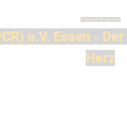
Pudelclub Rhein-Ruhr
PCR) e.V. Essen - Der
Herz